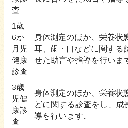
査
1歳
6か
身体測定のほか、栄養状
月児
耳、歯・口などに関する
健康
せた助言や指導を行いま
診査
3歳
身体測定のほか、栄養状
児健
どに関する診査をし、成
康診
導を行います。
査