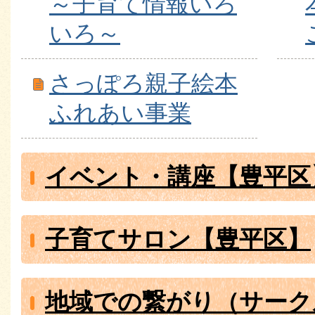
～子育て情報いろ
いろ～
さっぽろ親子絵本
ふれあい事業
イベント・講座【豊平区
子育てサロン【豊平区】
地域での繋がり（サーク