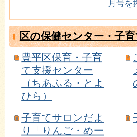
月号を
区の保健センター・子育
豊平区保育・子育
て支援センター
（ちあふる・とよ
ひら）
子育てサロンだよ
り「りんご・めー