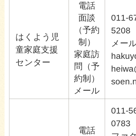
電話
面談
011-6
（予約
5208
はくよう児
制）
メー
童家庭支援
家庭訪
hakuy
センター
問（予
heiwa
約制）
soen.
メール
011-5
0783
電話