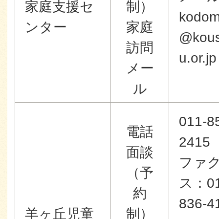
家庭支援セ
制）
kodo
ンター
家庭
@kou
訪問
u.or.jp
メー
ル
011-8
電話
2415
面談
ファ
（予
ス：01
約
836-4
羊ヶ丘児童
制）