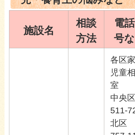
相談
電話
施設名
方法
号な
各区
児童
室
中央
511-7
北区