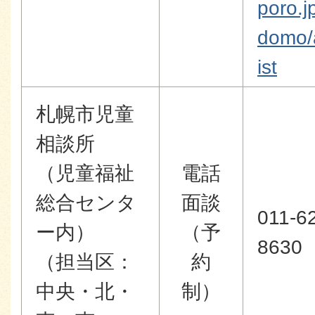
poro.j
domo/
ist
札幌市児童
相談所
（児童福祉
電話
総合センタ
面談
011-6
ー内）
（予
8630
（担当区：
約
中央・北・
制）