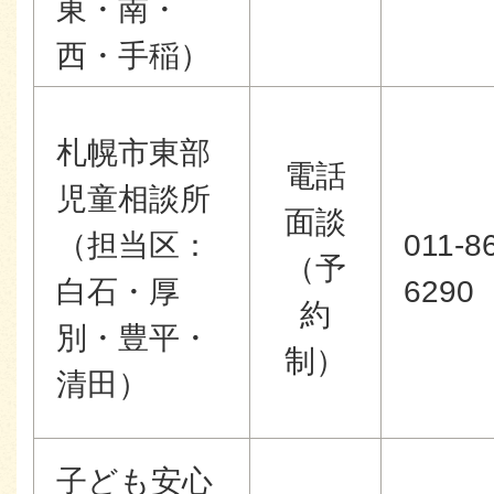
東・南・
西・手稲）
札幌市東部
電話
児童相談所
面談
（担当区：
011-8
（予
白石・厚
6290
約
別・豊平・
制）
清田）
子ども安心