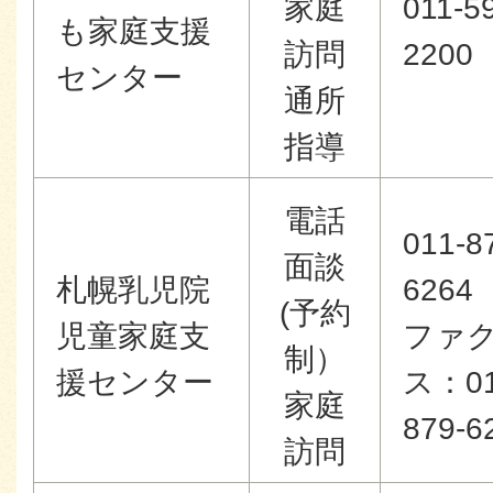
家庭
011-5
も家庭支援
訪問
2200
センター
通所
指導
電話
011-8
面談
札幌乳児院
6264
(予約
児童家庭支
ファ
制）
援センター
ス：01
家庭
879-6
訪問