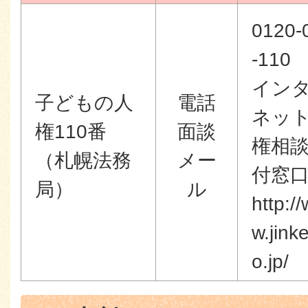
0120-
-110
イン
子どもの人
電話
ネッ
権110番
面談
権相
（札幌法務
メー
付窓
局）
ル
http:/
w.jink
o.jp/