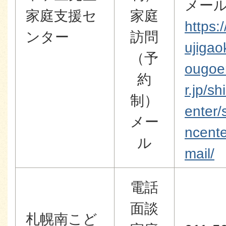
メー
家庭支援セ
家庭
https:/
ンター
訪問
ujigao
（予
ougoe
約
r.jp/sh
制）
enter/
メー
ncent
ル
mail/
電話
面談
札幌南こど