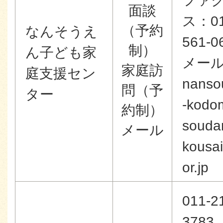
ファ
面談
ス：01
（予約
なんそうえ
561-0
制）
ん子ども家
メー
家庭訪
庭支援セン
nanso
問（予
ター
-kodo
約制）
soud
メール
kousai
or.jp
011-2
3783