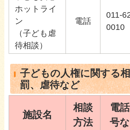
ホットライ
011-6
ン
電話
0010
（子ども虐
待相談）
子どもの人権に関する
罰、虐待など
相談
電話
施設名
方法
号な