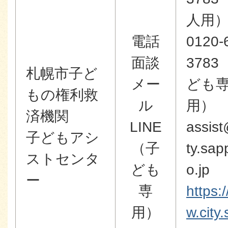
人用
電話
0120-
面談
3783
札幌市子ど
メー
ども
もの権利救
ル
用）
済機関
LINE
assist
子どもアシ
（子
ty.sap
ストセンタ
ども
o.jp
ー
専
https:
用）
w.city