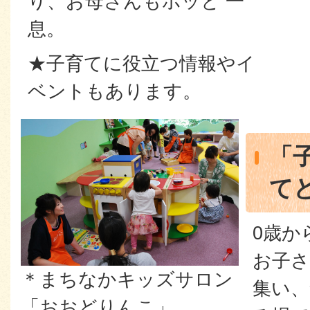
り、お母さんもホッと 一
息。
★子育てに役立つ情報やイ
ベントもあります。
「
て
0歳か
お子さ
＊まちなかキッズサロン
集い、
「おおどりんこ」