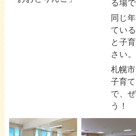
る場で
同じ年
てい
と子育
さい。
札幌市
子育
で、
う！