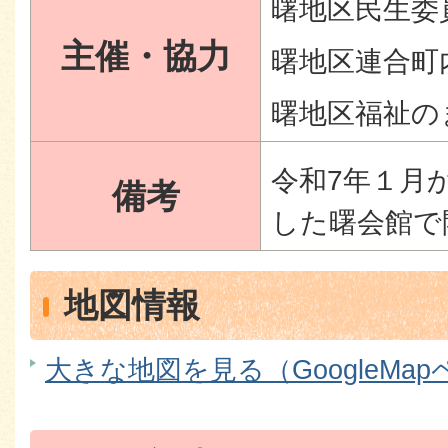
曙地区民生委
主催・協力
曙地区連合町
曙地区福祉の
令和7年１月
備考
した曙会館で
地図情報
大きな地図を見る（GoogleMa