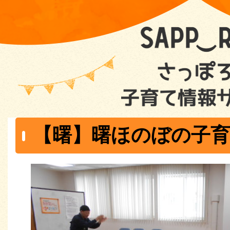
【曙】曙ほのぼの子