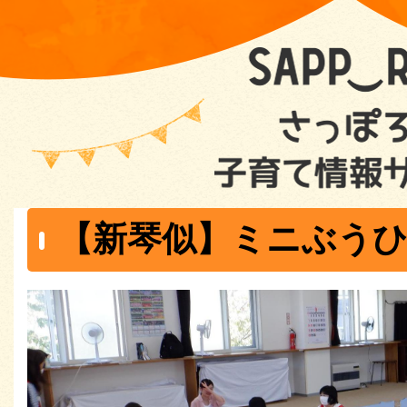
【新琴似】ミニぶう