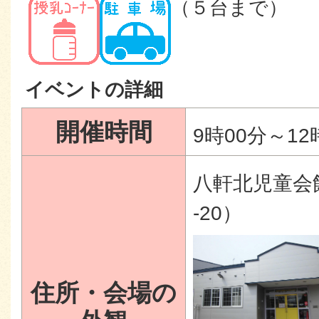
（５台まで）
イベントの詳細
開催時間
9時00分～12
八軒北児童会
-20）
住所・会場の