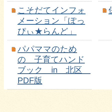
こそだてインフォ
メーション「ぽっ
ぴぃ★らんど」
パパママのため
の 子育てハンド
ブック in 北区
PDF版