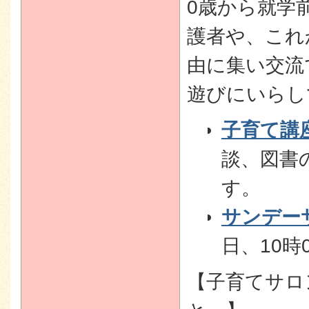
0歳から就学
護者や、これ
由に集い交流
遊びにいらし
子育て講
談、図書
す。
サンデー
日、10時
【子育てサロ