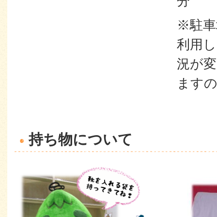
分
※駐車
利用し
況が変
ます
持ち物について