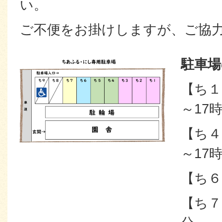
い。
ご不便をお掛けしますが、ご協
駐車場
【ち１
～17時
【ち４
～17時
【ち６
【ち７